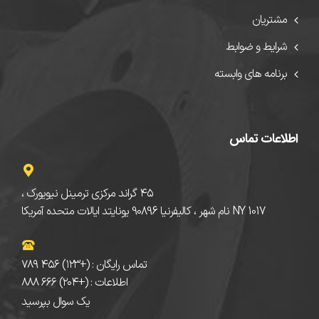
مشتریان
شرایط و ضوابط
برنامه های وابسته
اطلاعات تماس
۴۵ گراند مرکزی ترمینل نیویورک ،
NY 1017 نام شهر ، کالیفرنیا 90896 یونایتد ایالات متحده آمریکا
تماس رایگان : (+۱۲۳) ۴۵۶ ۷۸۹
اطلاعات : (+۲۰۴) ۶۶۶ ۸۸۸
یک سوال بپرسید