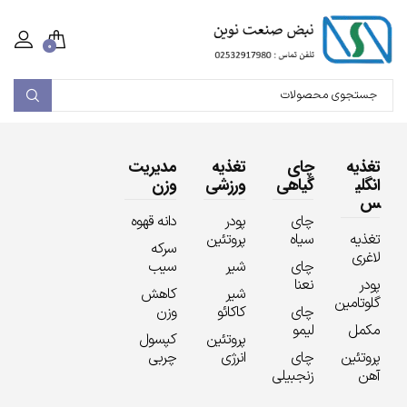
۰
تغذیه
چای
تغذیه
مدیریت
انگلی
گیاهی
ورزشی
وزن
س
چای
پودر
دانه قهوه
تغذیه
سیاه
پروتئین
سرکه
لاغری
چای
شیر
سیب
پودر
نعنا
شیر
کاهش
گلوتامین
چای
کاکائو
وزن
مکمل
لیمو
پروتئین
کپسول
پروتئین
چای
انرژی
چربی
آهن
زنجبیلی