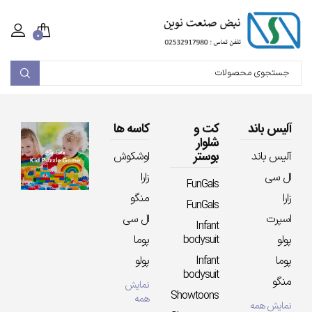
۰
آلیس باند
کت و
کاسه ها
شلوار
بوستر
آلیس باند
اوشکوش
ال سی
زارا
FunGals
زارا
منگو
FunGals
اسپرت
ال سی
Infant
پولو
bodysuit
پوما
پوما
Infant
پولو
bodysuit
منگو
نمایش
Showtoons
همه
نمایش همه