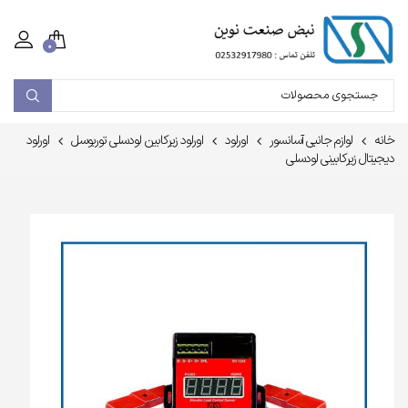
۰
خانه
لوازم جانبی آسانسور
اورلود
اورلود زیرکابین لودسلی توربوسل
اورلود
دیجیتال زیرکابینی لودسلی