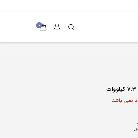
0
ت
ود نمی باشد
س