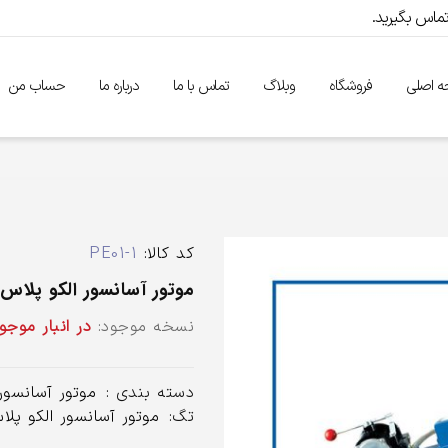
 اصلی
فروشگاه
وبلاگ
تماس با ما
درباره ما
حساب من
کد کالا:
PE01-1
موتور آسانسور الکو پلاس 7.3 کیلووا
نسخه موجود:
در انبار موج
دسته بندی :
موتور آسانسور
تگ:
موتور آسانسور الکو پلا