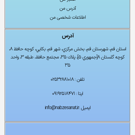
آدرس من
اطلاعات شخصی من
آدرس
استان قم، شهرستان قم، بخش مركزي، شهر قم، بكايي، كوچه حافظ ۸،
كوچه گلستان ۸[جمهوري ۵]، پلاك ۳۵، مجتمع حافظ، طبقه ۳، واحد
چراغ تونلی LED
ریل آسانسور MF
۳۵
۰
تومان
۰
تومان
تلفن : ۰۲۵۳۲۸۸۱۰۱۸
ایتا : ۰۹۱۹۲۵۱۸۴۷۱
فتوسل چشمی ناسیس
۰
تومان
۰
تومان
ایمیل :info@nabzesanat.ir
پک کامل آسانسور ۵ توقف