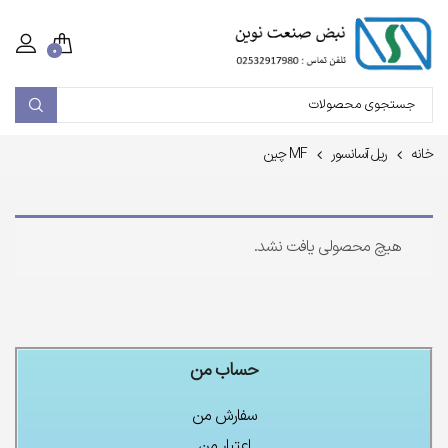
۰
خانه
ریل آسانسور
MF چین
هیچ محصولی یافت نشد.
حساب من
سفارش من
اعتبار من