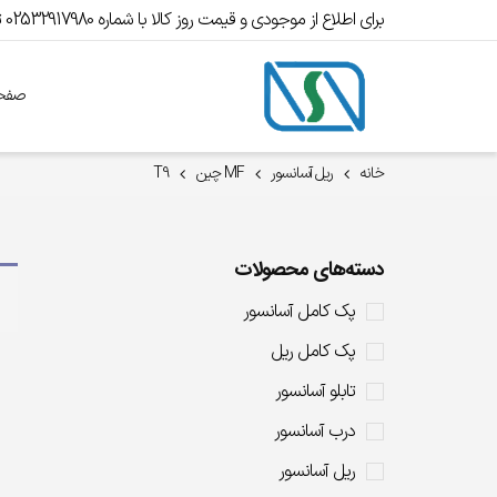
برای اطلاع از موجودی و قیمت روز کالا با شماره 02532917980 تماس بگیرید.
صفحه
خانه
ریل آسانسور
MF چین
T9
دسته‌های محصولات
پک کامل آسانسور
پک کامل ریل
تابلو آسانسور
درب آسانسور
ریل آسانسور