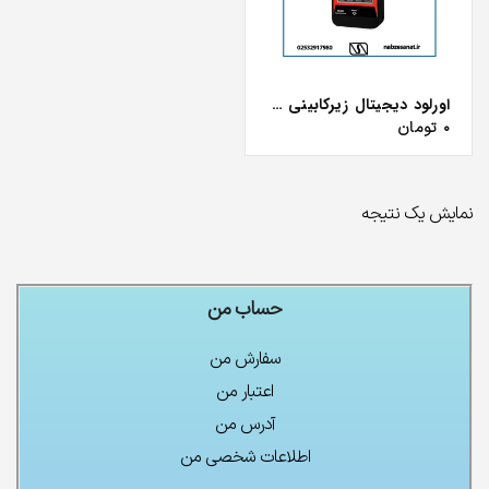
اورلود دیجیتال زیرکابینی مغناطیسی
۰
تومان
نمایش یک نتیجه
حساب من
چراغ تونلی LED
ریل آسانسور MF
۰
تومان
۰
تومان
سفارش من
اعتبار من
آدرس من
فتوسل چشمی ناسیس
اطلاعات شخصی من
۰
تومان
۰
تومان