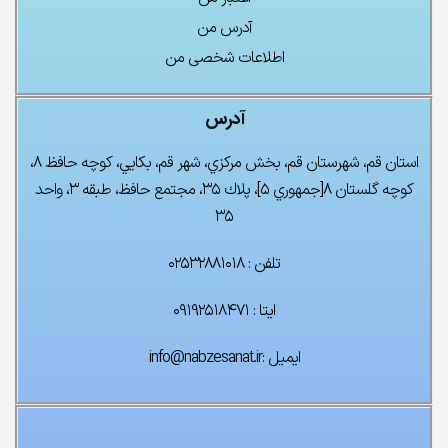
آدرس من
اطلاعات شخصی من
آدرس
استان قم، شهرستان قم، بخش مركزي، شهر قم، بكايي، كوچه حافظ ۸،
كوچه گلستان ۸[جمهوري ۵]، پلاك ۳۵، مجتمع حافظ، طبقه ۳، واحد
چراغ تونلی LED
ریل آسانسور MF
۳۵
۰
تومان
۰
تومان
تلفن : ۰۲۵۳۲۸۸۱۰۱۸
ایتا : ۰۹۱۹۲۵۱۸۴۷۱
فتوسل چشمی ناسیس
۰
تومان
۰
تومان
ایمیل :info@nabzesanat.ir
پک کامل آسانسور ۵ توقف