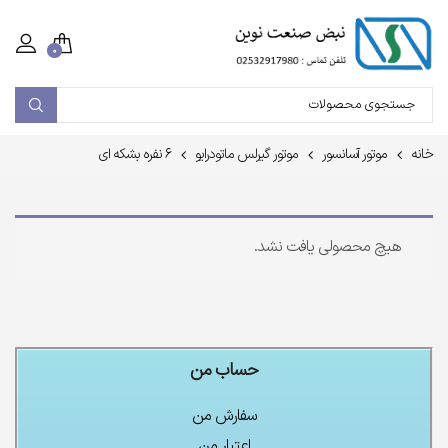
۰
خانه
موتور آسانسور
موتور گیرلس ماتودرایو
۶ نفره بشکه ای
هیچ محصولی یافت نشد.
حساب من
سفارش من
اعتبار من