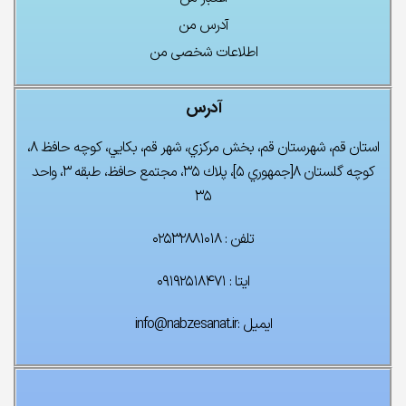
آدرس من
اطلاعات شخصی من
آدرس
استان قم، شهرستان قم، بخش مركزي، شهر قم، بكايي، كوچه حافظ ۸،
كوچه گلستان ۸[جمهوري ۵]، پلاك ۳۵، مجتمع حافظ، طبقه ۳، واحد
۳۵
تلفن : ۰۲۵۳۲۸۸۱۰۱۸
چراغ تونلی LED
ریل آسانسور MF
ایتا : ۰۹۱۹۲۵۱۸۴۷۱
۰
تومان
۰
تومان
ایمیل :info@nabzesanat.ir
فتوسل چشمی ناسیس
۰
تومان
۰
تومان