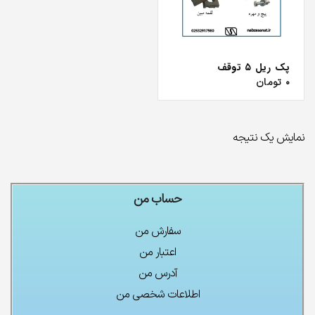
پک ریل ۵ توقف
۰
تومان
نمایش یک نتیجه
چراغ تونلی LED
ریل آسانسور MF
۰
تومان
۰
تومان
حساب من
فتوسل چشمی ناسیس
سفارش من
۰
تومان
۰
تومان
اعتبار من
آدرس من
اطلاعات شخصی من
پک کامل آسانسور ۵ توقف