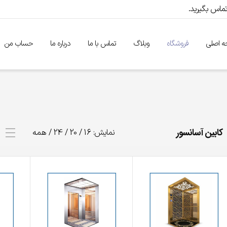
 اصلی
فروشگاه
وبلاگ
تماس با ما
درباره ما
حساب من
کابین آسانسور
نمایش:
16
/
20
/
24
/
همه