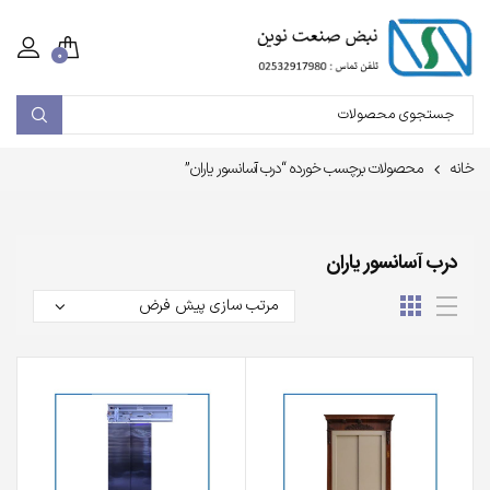
۰
خانه
محصولات برچسب خورده “درب آسانسور یاران”
درب آسانسور یاران