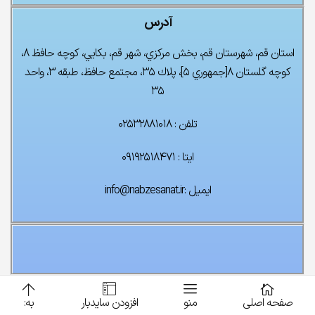
آدرس
پک کامل آسانسور ۵ توقف
استان قم، شهرستان قم، بخش مركزي، شهر قم، بكايي، كوچه حافظ ۸،
۰
تومان
۰
تومان
كوچه گلستان ۸[جمهوري ۵]، پلاك ۳۵، مجتمع حافظ، طبقه ۳، واحد
۳۵
تلفن : ۰۲۵۳۲۸۸۱۰۱۸
ایتا : ۰۹۱۹۲۵۱۸۴۷۱
ایمیل :info@nabzesanat.ir
صفحه اصلی
منو
افزودن سایدبار
به: