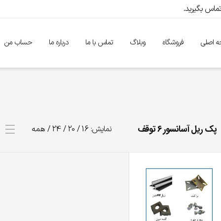
 اصلی
فروشگاه
وبلاگ
تماس با ما
درباره ما
حساب من
پک ریل آسانسور 6 توقف
نمایش:
16
/
20
/
24
/
همه