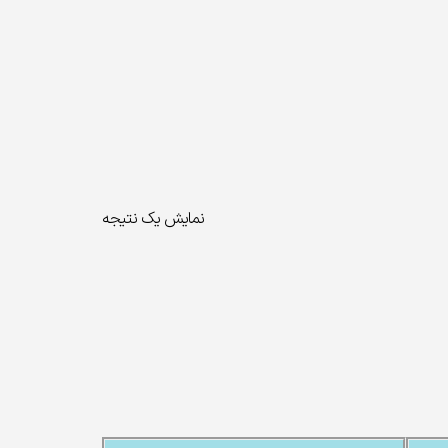
نمایش یک نتیجه
گیربکس پایا اچ
چراغ تونلی LED
0
تومان
ید