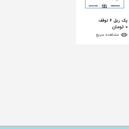
پک ریل 6 توقف
0
تومان
مشاهده سریع
اورلود دیجیتال سیم بکسلی
تابلو فرمان 
پی HP – OPEN -7.5KW
0
تومان
تماس بگیر