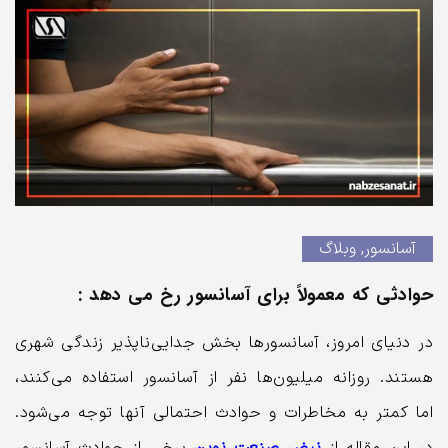
چراغ تونلی LED
ریل آسانسور MF
۰
تومان
۰
تومان
فتوسل چشمی ناسیس
۰
تومان
۰
تومان
آسانسور
,
وبلاگ
حوادثی که معمولاً برای آسانسور رخ می دهد :
پک کامل آسانسور ۵ توقف
در دنیای امروز، آسانسورها بخش جدایی‌ناپذیر زندگی شهری
۰
تومان
۰
تومان
هستند. روزانه میلیون‌ها نفر از آسانسور استفاده می‌کنند،
اما کمتر به مخاطرات و حوادث احتمالی آنها توجه می‌شود.
در این مقاله از
نبض صنعت نوین
برخی از حوادث آسانسور